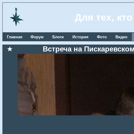
Для тех, кт
Главная
Форум
Блоги
История
Фото
Видео
★
Встреча на Пискаревском