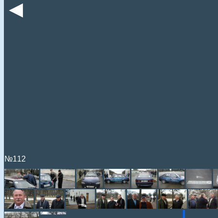
◄
№112