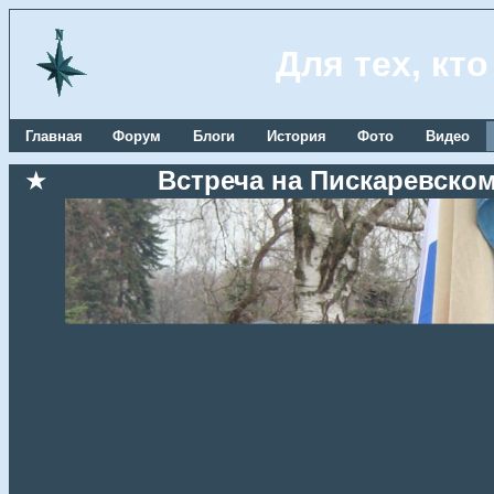
Для тех, кт
Главная
Форум
Блоги
История
Фото
Видео
★
Встреча на Пискаревском