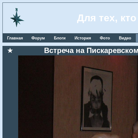
Для тех, кт
Главная
Форум
Блоги
История
Фото
Видео
★
Встреча на Пискаревском