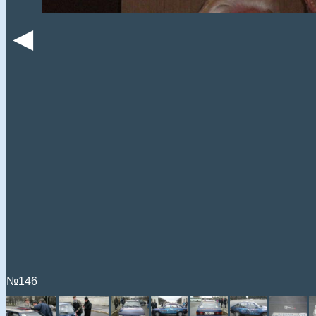
◄
№146