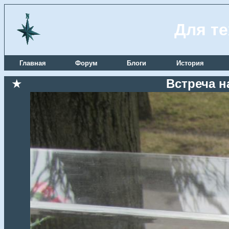
Для те
Главная
Форум
Блоги
История
★
Встреча н