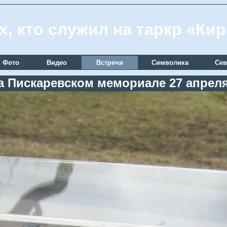
х, кто служил на таркр «Ки
Фото
Видео
Встречи
Символика
Сев
а Пискаревском мемориале 27 апреля