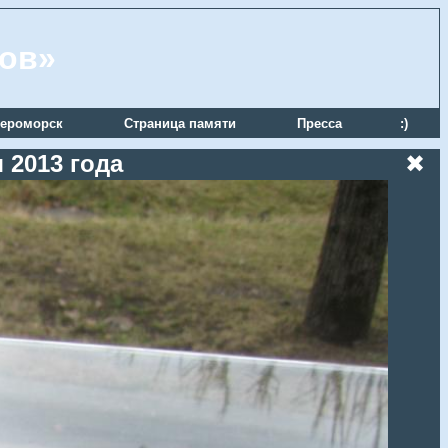
ров»
ероморск
Страница памяти
Пресса
:)
 2013 года
✖