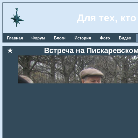
Для тех, кт
Главная
Форум
Блоги
История
Фото
Видео
★
Встреча на Пискаревском