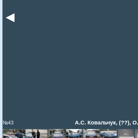
◄
А.С. Ковальчук, (??), О
№43