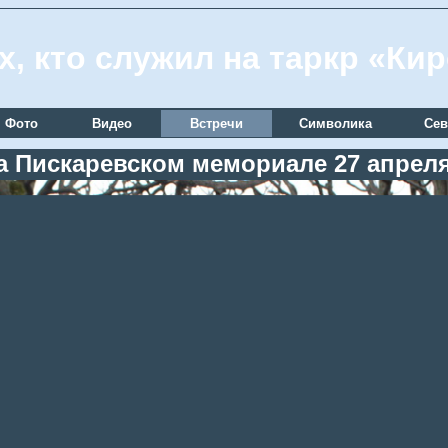
х, кто служил на таркр «Ки
Фото
Видео
Встречи
Символика
Сев
а Пискаревском мемориале 27 апреля