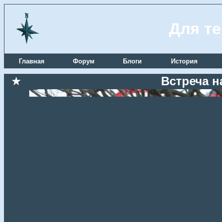
Для те
Главная
Форум
Блоги
История
★
Встреча н