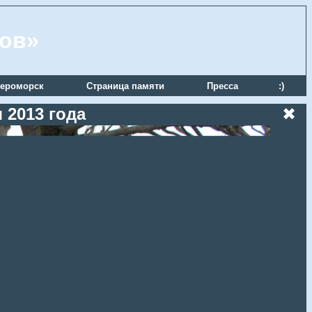
ров»
ероморск
Страница памяти
Пресса
:)
 2013 года
✖