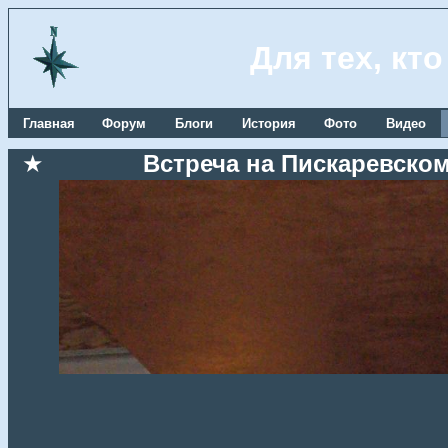
Для тех, кт
Главная
Форум
Блоги
История
Фото
Видео
★
Встреча на Пискаревском