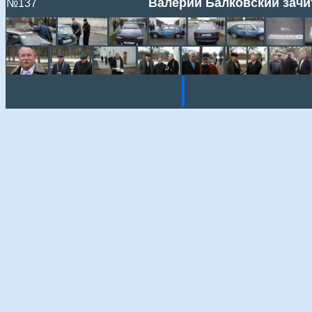
Валерий Балковский зач
№137