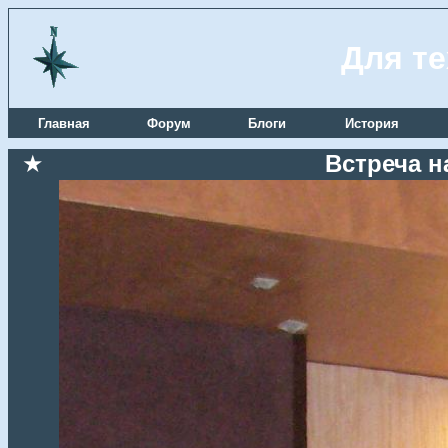
Для те
Главная
Форум
Блоги
История
★
Встреча н