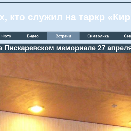
х, кто служил на таркр «Ки
Фото
Видео
Встречи
Символика
Сев
а Пискаревском мемориале 27 апреля