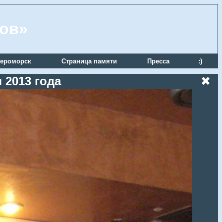
ров»
ероморск
Страница памяти
Пресса
:)
 2013 года
✖