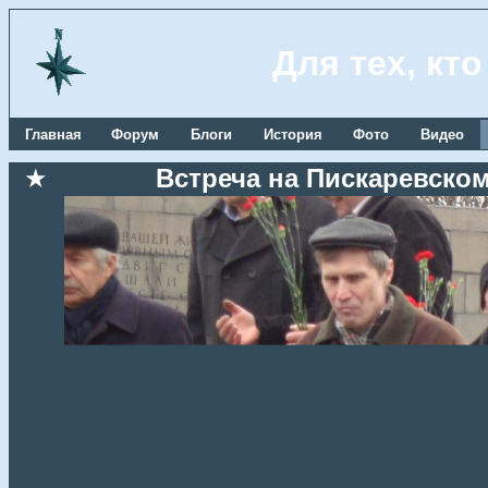
Для тех, кт
Главная
Форум
Блоги
История
Фото
Видео
★
Встреча на Пискаревском