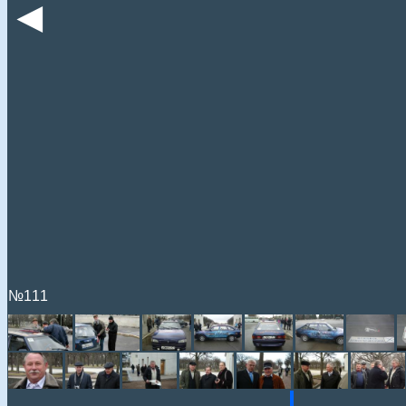
◄
№111