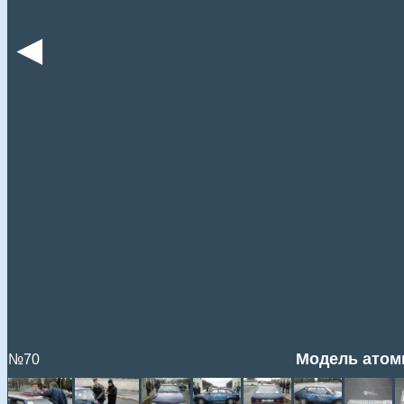
◄
Модель атом
№70