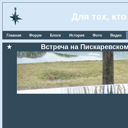
Для тех, кт
Главная
Форум
Блоги
История
Фото
Видео
★
Встреча на Пискаревском