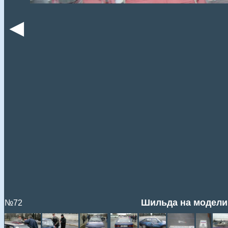
◄
Шильда на модели
№72