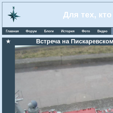
Для тех, кт
Главная
Форум
Блоги
История
Фото
Видео
★
Встреча на Пискаревском