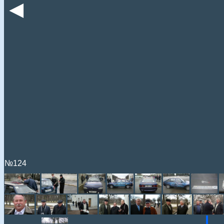
◄
№124