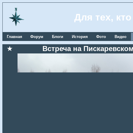
Для тех, кт
Главная
Форум
Блоги
История
Фото
Видео
★
Встреча на Пискаревском