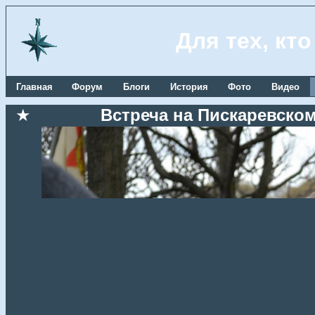
Для тех, кт
Главная
Форум
Блоги
История
Фото
Видео
★
Встреча на Пискаревском