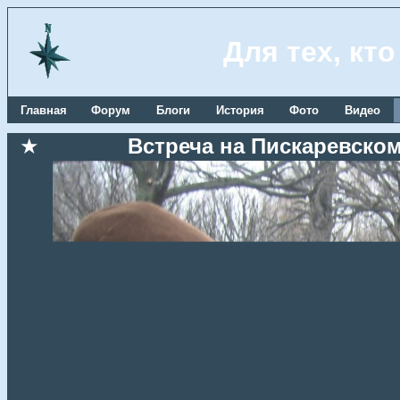
Для тех, кт
Главная
Форум
Блоги
История
Фото
Видео
★
Встреча на Пискаревском