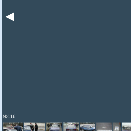
◄
№116