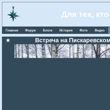
Для тех, кт
Главная
Форум
Блоги
История
Фото
Видео
★
Встреча на Пискаревском