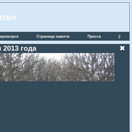
ров»
ероморск
Страница памяти
Пресса
:)
 2013 года
✖