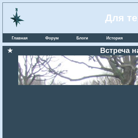
Для те
Главная
Форум
Блоги
История
★
Встреча н