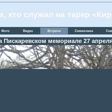
х, кто служил на таркр «Ки
Фото
Видео
Встречи
Символика
Сев
а Пискаревском мемориале 27 апреля