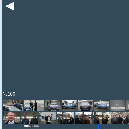
◄
№100