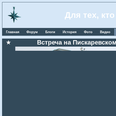
Для тех, кт
Главная
Форум
Блоги
История
Фото
Видео
★
Встреча на Пискаревском