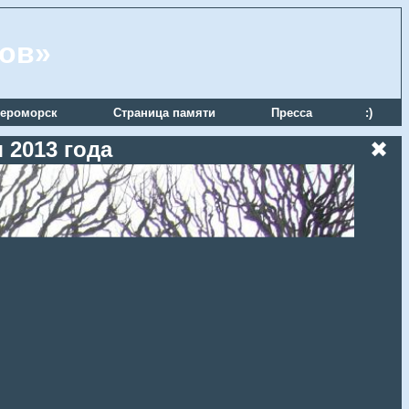
ров»
ероморск
Страница памяти
Пресса
:)
 2013 года
✖