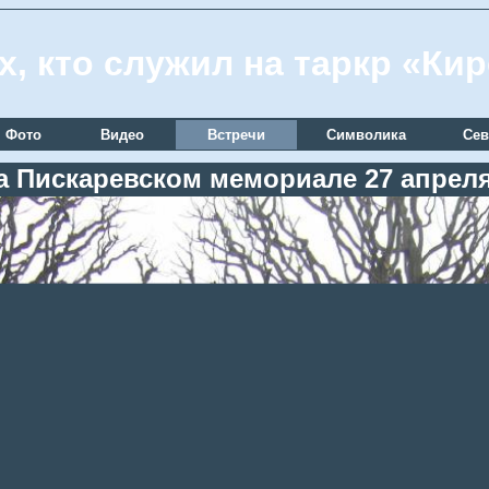
х, кто служил на таркр «Ки
Фото
Видео
Встречи
Символика
Сев
а Пискаревском мемориале 27 апреля