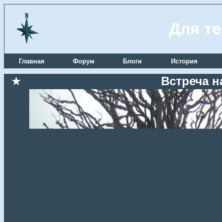
Для те
Главная
Форум
Блоги
История
★
Встреча н