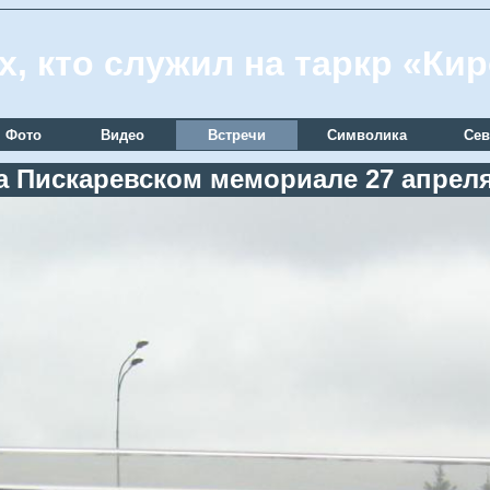
х, кто служил на таркр «Ки
Фото
Видео
Встречи
Символика
Сев
а Пискаревском мемориале 27 апреля