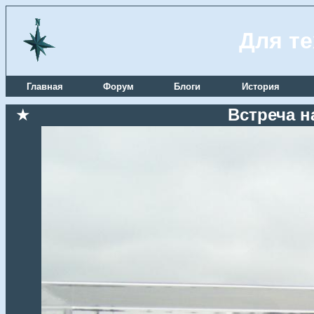
Для те
Главная
Форум
Блоги
История
★
Встреча н