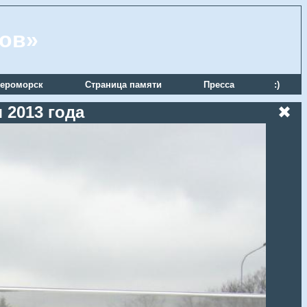
ров»
ероморск
Страница памяти
Пресса
:)
 2013 года
✖