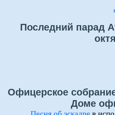
Последний парад А
окт
Офицерское собрание
Доме оф
Песня об эскадре
в испо