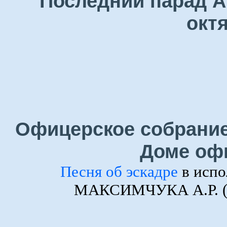
Последний парад А
окт
Офицерское собрание
Доме оф
Песня об эскадре
в испо
МАКСИМЧУКА А.Р. (ф