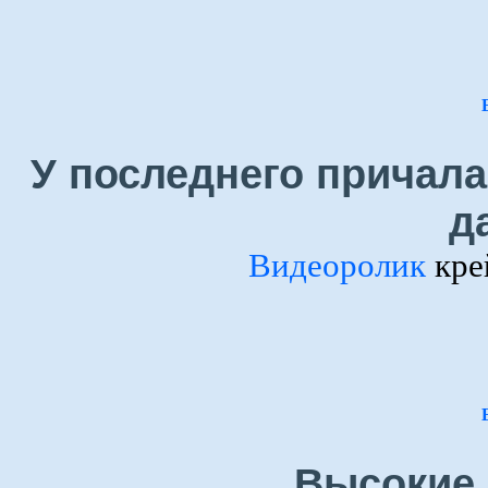
У последнего причала
да
Видеоролик
кре
Высокие 