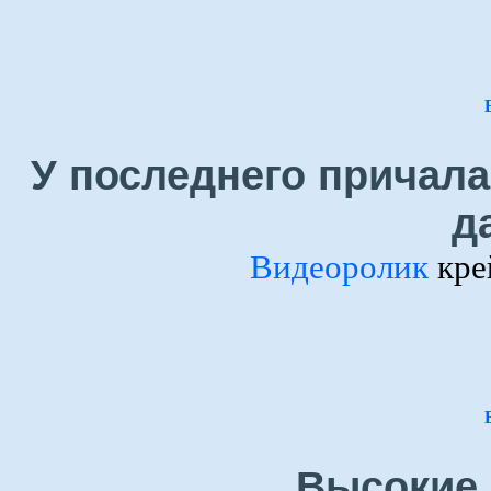
У последнего причала
да
Видеоролик
кре
Высокие 