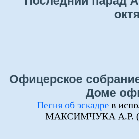
Последний парад А
окт
Офицерское собрание
Доме оф
Песня об эскадре
в испо
МАКСИМЧУКА А.Р. (ф