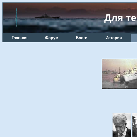
Для те
Главная
Форум
Блоги
История