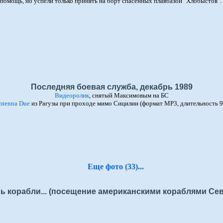
помощь, но успели только принять на борт спасенных плавбазой "Хлобыстов". 
Последняя боевая служба, декабрь 1989
Видеоролик
, снятый Максимовым на БС
ntenna Due
из Рагузы при проходе мимо Сицилии (формат MP3, длительность 9
Еще фото (33)...
ь корабли... (посещение американскими кораблями Се