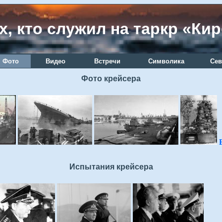
х, кто служил на таркр «Ки
Фото
Видео
Встречи
Символика
Сев
Фото крейсера
Испытания крейсера