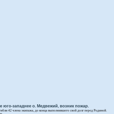
 юго-западнее о. Медвежий, возник пожар.
гибли 42 члена экипажа, до конца выполнившего свой долг перед Родиной.