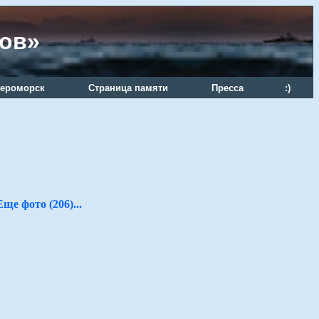
ров»
ероморск
Страница памяти
Пресса
:)
Еще фото (206)...