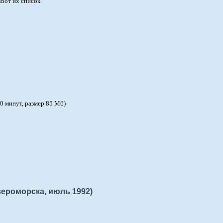
Вот их список.
0 минут, размер 85 Мб)
вероморска, июль 1992)