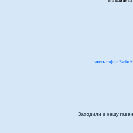
Мы шли им на 
запись с эфира Radio A
Заходили в нашу гаван