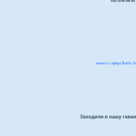
Мы шли им на 
запись с эфира Radio A
Заходили в нашу гаван