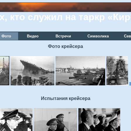
х, кто служил на таркр «Ки
Фото
Видео
Встречи
Символика
Сев
Фото крейсера
Испытания крейсера