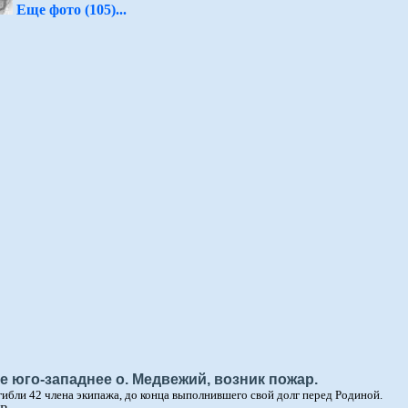
Еще фото (105)...
 юго-западнее о. Медвежий, возник пожар.
гибли 42 члена экипажа, до конца выполнившего свой долг перед Родиной.