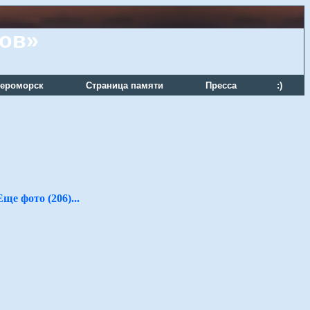
ров»
ероморск
Страница памяти
Пресса
:)
Еще фото (206)...