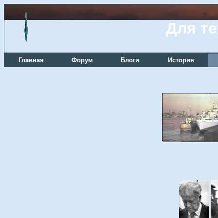
Для те
Главная
Форум
Блоги
История