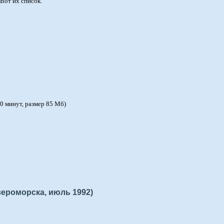
Вот их список.
0 минут, размер 85 Мб)
вероморска, июль 1992)