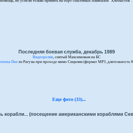
помощь, но успели только принять на борт спасенных плавбазой "Хлобыстов". 
Последняя боевая служба, декабрь 1989
Видеоролик
, снятый Максимовым на БС
ntenna Due
из Рагузы при проходе мимо Сицилии (формат MP3, длительность 9
Еще фото (33)...
ь корабли... (посещение американскими кораблями Се