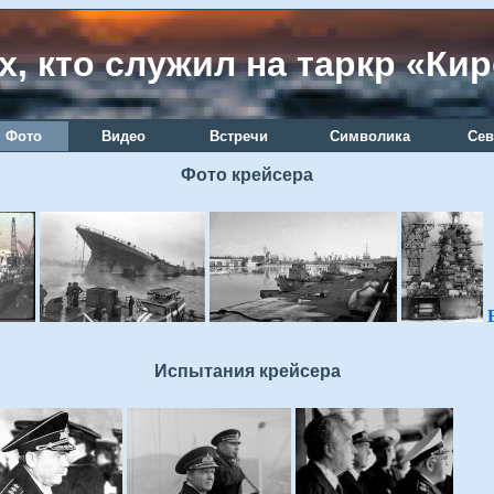
х, кто служил на таркр «Ки
Фото
Видео
Встречи
Символика
Сев
Фото крейсера
Испытания крейсера