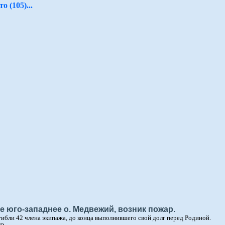
о (105)...
 юго-западнее о. Медвежий, возник пожар.
гибли 42 члена экипажа, до конца выполнившего свой долг перед Родиной.