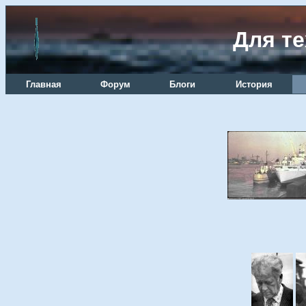
Для те
Главная
Форум
Блоги
История