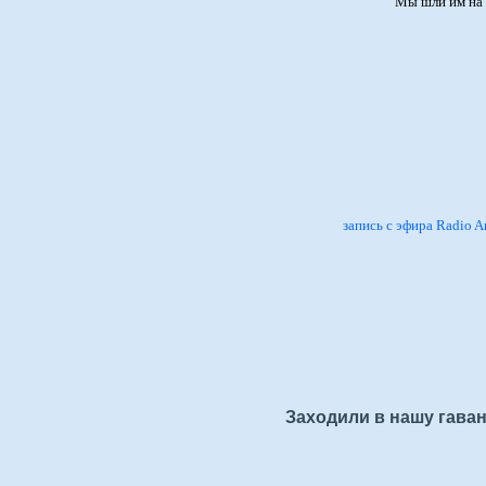
Мы шли им на 
запись с эфира Radio A
Заходили в нашу гаван