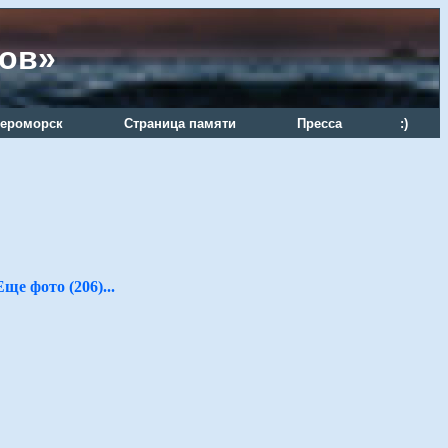
ров»
ероморск
Страница памяти
Пресса
:)
Еще фото (206)...