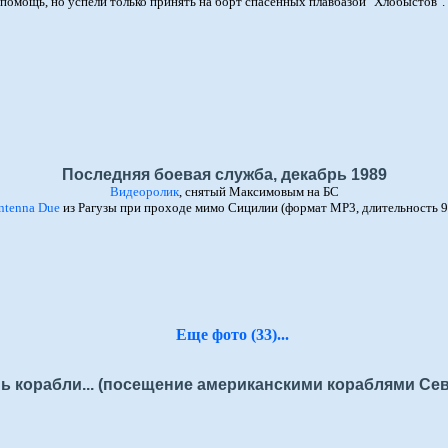
помощь, но успели только принять на борт спасенных плавбазой "Хлобыстов". 
Последняя боевая служба, декабрь 1989
Видеоролик
, снятый Максимовым на БС
ntenna Due
из Рагузы при проходе мимо Сицилии (формат MP3, длительность 9
Еще фото (33)...
ь корабли... (посещение американскими кораблями Се