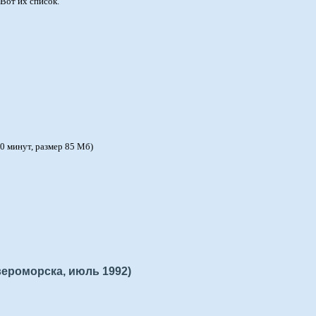
Вот их список.
0 минут, размер 85 Мб)
вероморска, июль 1992)