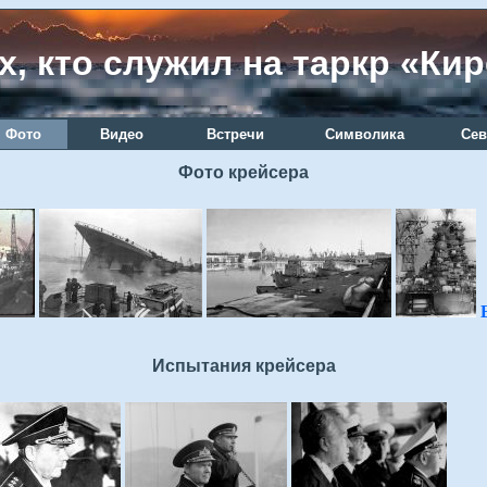
х, кто служил на таркр «Ки
Фото
Видео
Встречи
Символика
Сев
Фото крейсера
Испытания крейсера