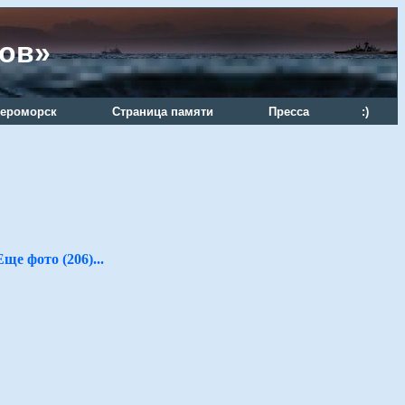
ров»
ероморск
Страница памяти
Пресса
:)
Еще фото (206)...