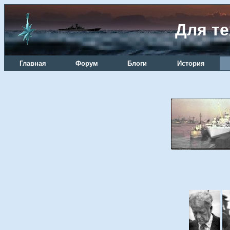
Для те
Главная
Форум
Блоги
История