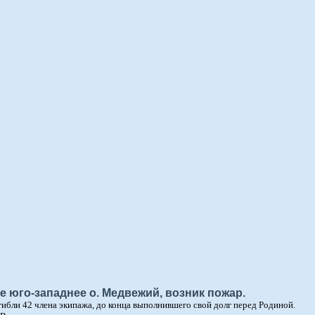
 юго-западнее о. Медвежий, возник пожар.
гибли 42 члена экипажа, до конца выполнившего свой долг перед Родиной.