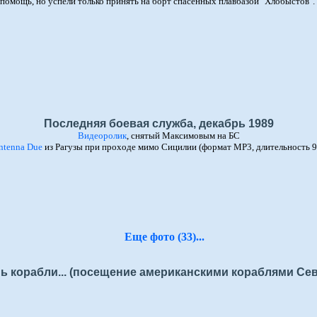
помощь, но успели только принять на борт спасенных плавбазой "Хлобыстов". 
Последняя боевая служба, декабрь 1989
Видеоролик
, снятый Максимовым на БС
ntenna Due
из Рагузы при проходе мимо Сицилии (формат MP3, длительность 9
Еще фото (33)...
ь корабли... (посещение американскими кораблями Се