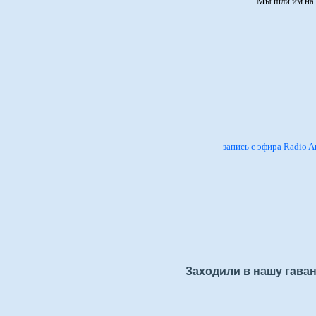
Мы шли им на 
запись с эфира Radio A
Заходили в нашу гаван