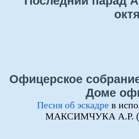
Последний парад А
окт
Офицерское собрание
Доме оф
Песня об эскадре
в испо
МАКСИМЧУКА А.Р. (ф