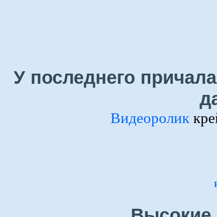
У последнего причала
да
Видеоролик
кре
Высокие 